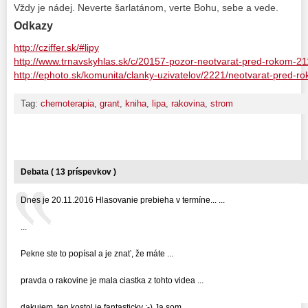
Vždy je nádej. Neverte šarlatánom, verte Bohu, sebe a vede.
Odkazy
http://cziffer.sk/#lipy
http://www.trnavskyhlas.sk/c/20157-pozor-neotvarat-pred-rokom-2
http://ephoto.sk/komunita/clanky-uzivatelov/2221/neotvarat-pred-r
Tag:
chemoterapia
,
grant
,
kniha
,
lipa
,
rakovina
,
strom
Debata ( 13 príspevkov )
Dnes je 20.11.2016 Hlasovanie prebieha v termíne... ...
...
Pekne ste to popísal a je znať, že máte ...
pravda o rakovine je mala ciastka z tohto videa ...
dakujem. ten kostol je fantasticky :-) Ja som ...